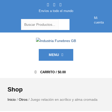
Envíos a todo el mundo
Mi
cuenta
MENU
0
CARRITO /
$
0.00
Shop
Inicio
/
Otros
/ Juego relación en acrílico y alma cromada