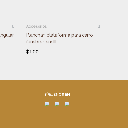
QUICKVIEW
Accesorios
angular
Planchan plataforma para carro
fúnebre sencillo
$
1.00
SÍGUENOS EN