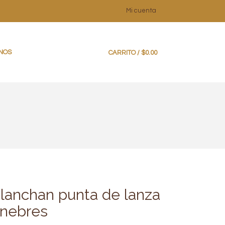
Mi cuenta
NOS
0
CARRITO /
$
0.00
planchan punta de lanza
únebres