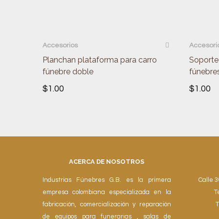
QUICKVIEW
QUI
Accesorios
Accesori
Planchan plataforma para carro
Soporte 
fúnebre doble
fúnebre
$
1.00
$
1.00
ACERCA DE NOSOTROS
Industrias Fúnebres G.B. es la primera
Calle 3
empresa colombiana especializada en la
T
fabricación, comercialización y reparación
T
de equipos para funerarias , salas de