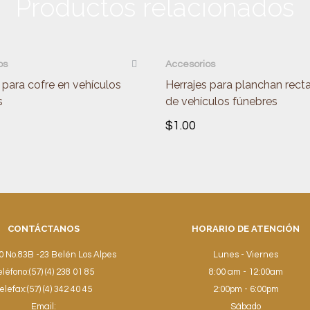
Productos relacionados
CKVIEW
QUICKVIEW
os
Accesorios
para cofre en vehículos
Herrajes para planchan rect
s
de vehículos fúnebres
$
1.00
CONTÁCTANOS
HORARIO DE ATENCIÓN
0 No.83B -23 Belén Los Alpes
Lunes - Viernes
eléfono:(57) (4) 238 01 85
8:00 am - 12:00am
elefax:(57) (4) 342 40 45
2:00pm - 6:00pm
Email:
Sábado