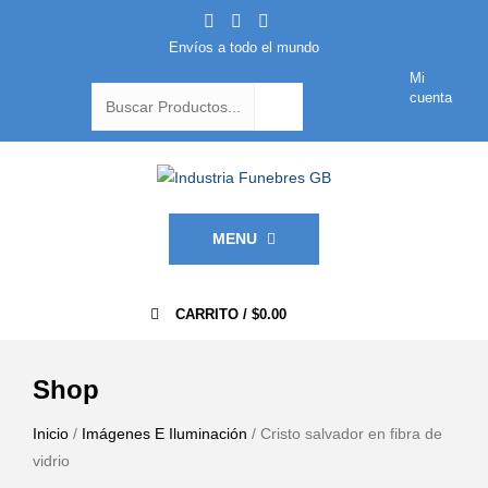
Envíos a todo el mundo
Mi
cuenta
MENU
0
CARRITO /
$
0.00
Shop
Inicio
/
Imágenes E Iluminación
/ Cristo salvador en fibra de
vidrio