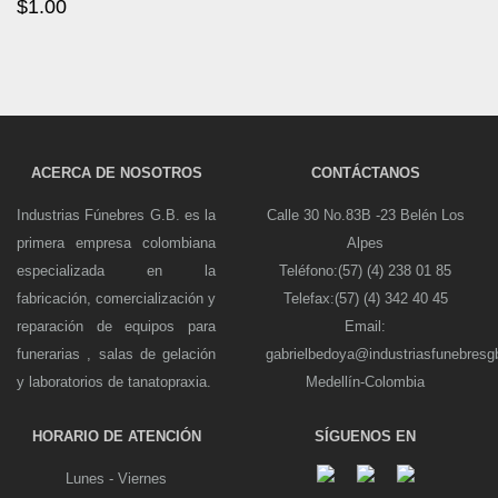
$
1.00
ACERCA DE NOSOTROS
CONTÁCTANOS
Industrias Fúnebres G.B. es la
Calle 30 No.83B -23 Belén Los
primera empresa colombiana
Alpes
especializada en la
Teléfono:(57) (4) 238 01 85
fabricación, comercialización y
Telefax:(57) (4) 342 40 45
reparación de equipos para
Email:
funerarias , salas de gelación
gabrielbedoya@industriasfunebres
y laboratorios de tanatopraxia.
Medellín-Colombia
HORARIO DE ATENCIÓN
SÍGUENOS EN
Lunes - Viernes