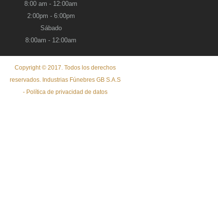
8:00 am - 12:00am
2:00pm - 6:00pm
Sábado
8:00am - 12:00am
Copyright © 2017. Todos los derechos
reservados. Industrias Fúnebres GB S.A.S
- Política de privacidad de datos