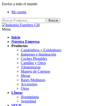
Envíos a todo el mundo
Mi cuenta
Menu
Inicio
Nuestra Empresa
Productos
Candelabros y Exhibidores
Imágenes e iluminación
Coches Plegables
Camillas y Otros
Tánatopraxia
Manejo de Cuerpos
Mesas
Bases Multiusos
Accesorios
Otros
LÍneas
Hospitalaria
Seguridad
SFUN