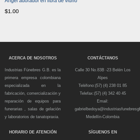
Ángel adorador en fibra de vidrio
$
1.00
ACERCA DE NOSOTROS
CONTÁCTANOS
Industrias Fúnebres G.B. es la
Calle 30 No.83B -23 Belén Los
primera empresa colombiana
Alpes
especializada en la
Teléfono:(57) (4) 238 01 85
fabricación, comercialización y
Telefax:(57) (4) 342 40 45
reparación de equipos para
Email:
funerarias , salas de gelación
gabrielbedoya@industriasfunebres
y laboratorios de tanatopraxia.
Medellín-Colombia
HORARIO DE ATENCIÓN
SÍGUENOS EN