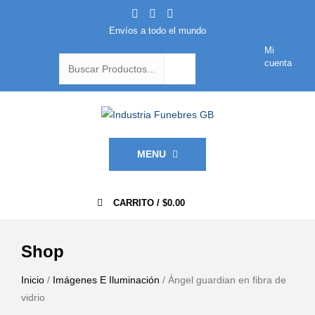
Envíos a todo el mundo
Mi
cuenta
MENU
0
CARRITO /
$
0.00
Shop
Inicio
/
Imágenes E Iluminación
/ Ángel guardian en fibra de
vidrio