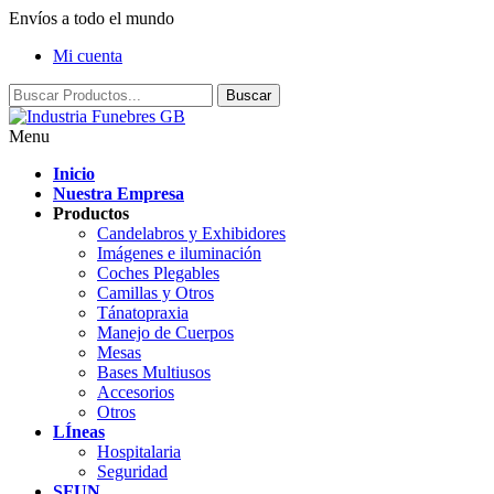
Envíos a todo el mundo
Mi cuenta
Menu
Inicio
Nuestra Empresa
Productos
Candelabros y Exhibidores
Imágenes e iluminación
Coches Plegables
Camillas y Otros
Tánatopraxia
Manejo de Cuerpos
Mesas
Bases Multiusos
Accesorios
Otros
LÍneas
Hospitalaria
Seguridad
SFUN