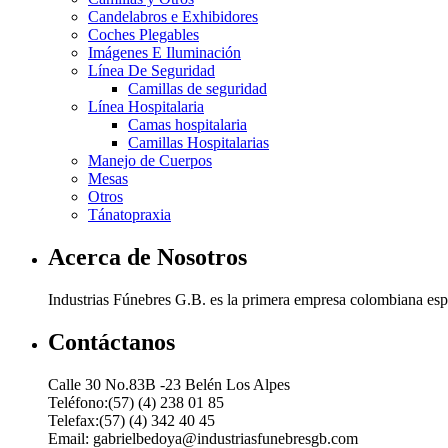
Candelabros e Exhibidores
Coches Plegables
Imágenes E Iluminación
Línea De Seguridad
Camillas de seguridad
Línea Hospitalaria
Camas hospitalaria
Camillas Hospitalarias
Manejo de Cuerpos
Mesas
Otros
Tánatopraxia
Acerca de Nosotros
Industrias Fúnebres G.B. es la primera empresa colombiana espec
Contáctanos
Calle 30 No.83B -23 Belén Los Alpes
Teléfono:(57) (4) 238 01 85
Telefax:(57) (4) 342 40 45
Email: gabrielbedoya@industriasfunebresgb.com